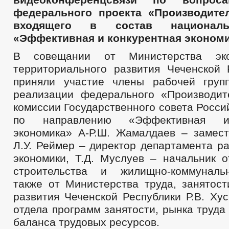
ПОРЯДОК ОБЖАЛОВАНИЯ НПА
ПУБЛИЧН
федерального проекта «Производител
БЮДЖЕТ ПО ГОДАМ
БЮДЖЕТ
входящего в состав националь
ОТЧЕТ ОБ ИСПОЛНЕНИИ БЮДЖЕТА
_
«Эффективная и конкурентная экономи
МУНИЦИПАЛЬНЫЕ УСЛУГИ
НОРМА
МУНИЦИПАЛЬНЫЕ УСЛУГИ
СТАНДАРТЫ МУНИЦИПАЛЬНЫХ УСЛУГ
В совещании от Министерства эко
территориального развития Чеченской 
ОБРАЩЕНИЕ К ГЛАВЕ
ИНТЕРНЕТ ПРИЕМН
ПРИЕМ ГРАЖДАН
ОБЗОРЫ ОБРАЩЕНИЙ ГРАЖДАН
ФОРМА О
приняли участие члены рабочей груп
РЕГЛАМЕНТ РАССМОТРЕНИЯ ОБРАЩЕНИЙ
реализации федерального «Производит
комиссии Государственного совета Росс
по направлению «Эффективная и
экономика» А-Р.Ш. Жамалдаев – замест
Л.У. Реймер – директор департамента р
экономики, Т.Д. Муслуев – начальник о
строительства и жилищно-коммунальн
также от Министерства труда, занятост
развития Чеченской Республики Р.В. Ху
отдела программ занятости, рынка труд
баланса трудовых ресурсов.