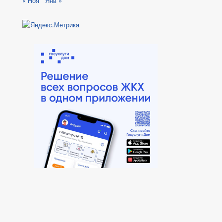
« Ноя
Янв »