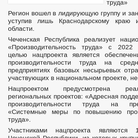
труда»
ПОРЯДОК ОБЖАЛОВАНИЯ НПА
ПУБЛИЧН
БЮДЖЕТ ПО ГОДАМ
Регион вошел в лидирующую группу и зан
БЮДЖЕТ
ОТЧЕТ ОБ ИСПОЛНЕНИИ БЮДЖЕТА
_
уступив лишь Краснодарскому краю и
МУНИЦИПАЛЬНЫЕ УСЛУГИ
НОРМА
области.
МУНИЦИПАЛЬНЫЕ УСЛУГИ
СТАНДАРТЫ МУНИЦИПАЛЬНЫХ УСЛУГ
Чеченская Республика реализует наци
ОБРАЩЕНИЕ К ГЛАВЕ
ИНТЕРНЕТ ПРИЕМН
ПРИЕМ ГРАЖДАН
«Производительность труда» с 2022 
ОБЗОРЫ ОБРАЩЕНИЙ ГРАЖДАН
ФОРМА О
целью нацпроекта является обеспече
РЕГЛАМЕНТ РАССМОТРЕНИЯ ОБРАЩЕНИЙ
производительности труда на сред
предприятиях базовых несырьевых отра
участвующих в национальном проекте, не
Нацпроектом предусмотрена реа
региональных проектов: «Адресная подд
производительности труда на пр
«Системные меры по повышению прои
труда».
Участниками нацпроекта являются 
Чеченской Республики, из которых круп