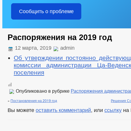
Сообщить о проблеме
Распоряжения на 2019 год
12 марта, 2019
admin
Об утверждении постоянно действующ
комиссии администрации Ца-Веденск
поселения
Опубликовано в рубрике
Распоряжения администра
«
Постановления на 2019 год
Решения Со
Вы можете
оставить комментарий
, или
ссылку
на 