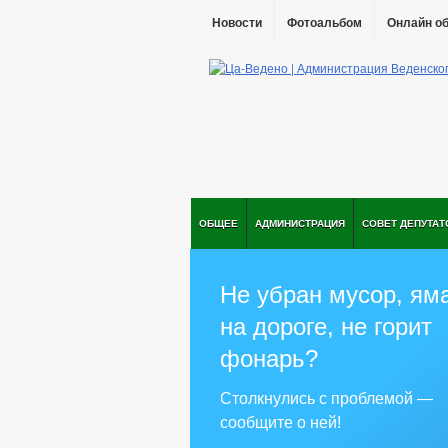
Новости
Фотоальбом
Онлайн о
ОБЩЕЕ
АДМИНИСТРАЦИЯ
СОВЕТ ДЕПУТАТ
Не убран мусор, ям
на дороге, не горит
фонарь?
Столкнулись с проблемой —
сообщите о ней!